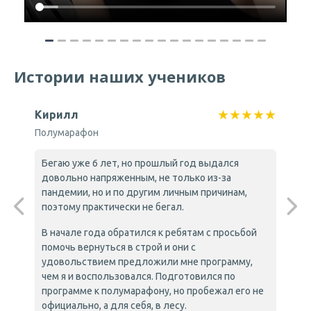
Истории наших учеников
★
★
★
★
★
★
★
Кирилл
Иг
Полумарафон
21
Бегаю уже 6 лет, но прошлый год выдался
О
довольно напряженным, не только из-за
О
пандемии, но и по другим личным причинам,
б
поэтому практически не бегал.
п
В начале года обратился к ребятам с просьбой
С
помочь вернуться в строй и они с
у
удовольствием предложили мне программу,
н
чем я и воспользовался. Подготовился по
с
программе к полумарафону, но пробежал его не
р
официально, а для себя, в лесу.
н