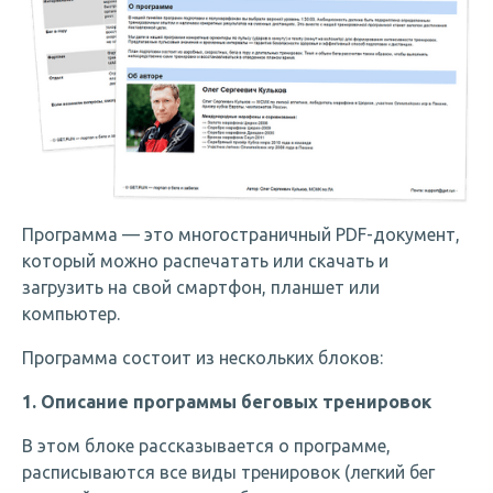
результат, чего и всем желаю.
С
п
О
д
п
б
Программа — это многостраничный PDF-документ,
который можно распечатать или скачать и
загрузить на свой смартфон, планшет или
компьютер.
Программа состоит из нескольких блоков:
1. Описание программы беговых тренировок
В этом блоке рассказывается о программе,
расписываются все виды тренировок (легкий бег