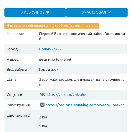
В ИЗБРАННОЕ
УЧАСТВОВАЛ
Информация обновляется, подробности у организатора
Название
Первый Биотехнологический забег. Вольгински
й
Город
Вольгинский
Адрес:
весь мир (онлайн)
Вид забега
Городской
Дата
Забег уже прошел, следующая дата уточняетс
я
Соцсети
https://vk.com/volzabe
Регистрация
https://reg.russiarunning.com/event/Biotekhn
ologicheskiyzabeg
Дистанции 2
3 км
5 км