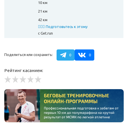
10 км
21 км
42 км
🏃🏻‍♂️ Подготовьтесь к этому
забегу
с Get.run
Поделиться или сохранить:
0
0
Рейтинг касанием: