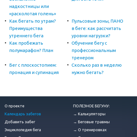
надкостницы или
«расколотая голень»
Как бегать по утрам?
Пульсовые зоны, ПАНО
Преимущества
в беге: как рассчитать
утреннего бега
уровни нагрузки?
Как пробежать
Обучение бегу с
полумарафон? План
профессиональным
тренером
Бег с плоскостопием:
Сколько раз в неделю
пронация и супинация
нужно бегать?
О проекте
ПОЛЕЗНОЕ БЕГУНУ:
Календарь забегов
→ Калькуляторы
Добавить забег
→ Беговые травмы
Энциклопедия бега
→ О тренировках