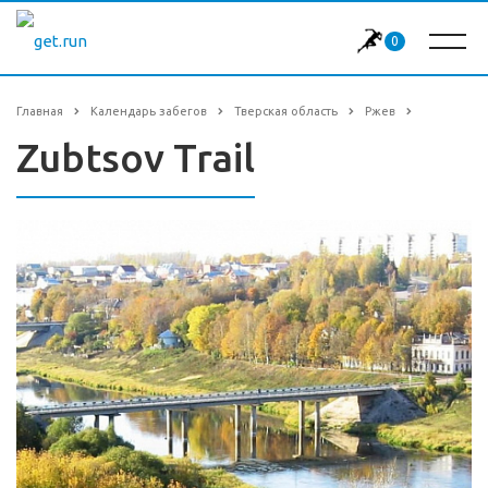
0
Главная
Календарь забегов
Тверская область
Ржев
Zubtsov Trail