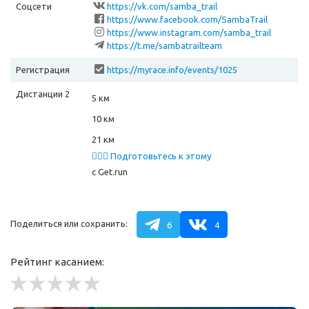
Соцсети
https://vk.com/samba_trail
https://www.facebook.com/SambaTrail
https://www.instagram.com/samba_trail
https://t.me/sambatrailteam
Регистрация
https://myrace.info/events/1025
Дистанции 2
5 км
10 км
21 км
🏃🏻‍♂️ Подготовьтесь к этому
забегу
с Get.run
Поделиться или сохранить:
6
4
Рейтинг касанием: