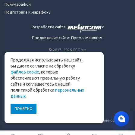
Полумарафон
Подготовка к марафону
Разработка сайта
Продвижение сайта: Промо-Меноком
© 2017–2026 GET.run
Все права защищены.
Продолжая использовать наш сайт,
Сделано с ❤ бегунами
вы даете согласие на обработку
для бегунов
файлов cookie
, которые
Телеграм-канал Get.run
обеспечивают правильную работу
Беговой чат в Телеграм
сайта и соглашаетесь с нашей
политикой обработки
персональных
info@get.run
данных
.
ПОНЯТНО
Политика конфиденциальности
Пользовательское соглашение
Уведомление о рисках и ограничение ответственности