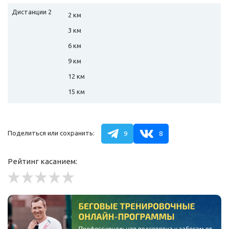
Дистанции 2
2 км
3 км
6 км
9 км
12 км
15 км
Поделиться или сохранить:
9
8
Рейтинг касанием: