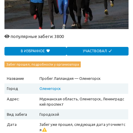
популярные забеги: 3800
В ИЗБРАННОЕ
УЧАСТВОВАЛ
Забег прошел, подробности у организатора
Название
Пробег Лапландия — Оленегорск
Город
Оленегорск
Адрес:
Мурманская область, Оленегорск, Ленинградс
кий проспект
Вид забега
Городской
Дата
Забег уже прошел, следующая дата уточняетс
я