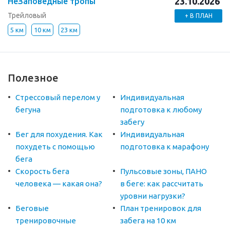
23.10.2026
НеЗаповедные тропы
Трейловый
+ В ПЛАН
5 км
10 км
23 км
Полезное
Стрессовый перелом у
Индивидуальная
бегуна
подготовка к любому
забегу
Бег для похудения. Как
Индивидуальная
похудеть с помощью
подготовка к марафону
бега
Скорость бега
Пульсовые зоны, ПАНО
человека — какая она?
в беге: как рассчитать
уровни нагрузки?
Беговые
План тренировок для
тренировочные
забега на 10 км