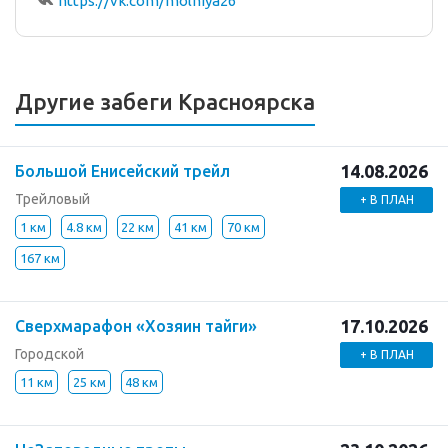
https://vk.com/molniya26
Другие забеги Красноярска
14.08.2026
Большой Енисейский трейл
Трейловый
+ В ПЛАН
1 км
4.8 км
22 км
41 км
70 км
167 км
17.10.2026
Сверхмарафон «Хозяин тайги»
Городской
+ В ПЛАН
11 км
25 км
48 км