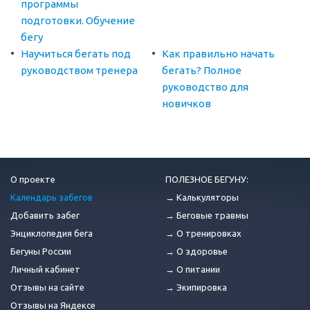
программы
подготовки. Обучение
бегу
Научиться бегать под
Как правильно начать
руководством тренера
бегать? Полное
руководство для
новичков
О проекте
ПОЛЕЗНОЕ БЕГУНУ:
Календарь забегов
→ Калькуляторы
Добавить забег
→ Беговые травмы
Энциклопедия бега
→ О тренировках
Бегуны России
→ О здоровье
Личный кабинет
→ О питании
Отзывы на сайте
→ Экипировка
Отзывы на Яндексе