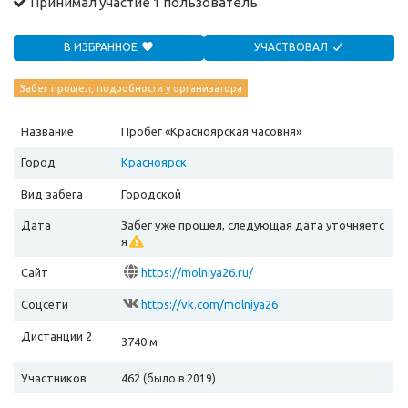
Принимал участие
1 пользователь
В ИЗБРАННОЕ
УЧАСТВОВАЛ
Забег прошел, подробности у организатора
Название
Пробег «Красноярская часовня»
Город
Красноярск
Вид забега
Городской
Дата
Забег уже прошел, следующая дата уточняетс
я
Сайт
https://molniya26.ru/
Соцсети
https://vk.com/molniya26
Дистанции 2
3740 м
Участников
462
(было в 2019)