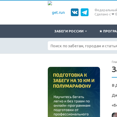
Федеральный 
Сделано с ❤ 
ЗАБЕГИ РОССИИ
★ ПРОГ
Гла
З
В 
Ди
«Б