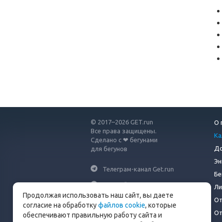
© 2017–2026 GET.run
О 
Все права защищены.
Ка
Сделано с ❤ бегунами
До
для бегунов
Эн
Телеграм-канал Get.run
Бе
Беговой чат в Телеграм
Ли
Продолжая использовать наш сайт, вы даете
От
info@get.run
согласие на обработку
файлов cookie
, которые
От
обеспечивают правильную работу сайта и