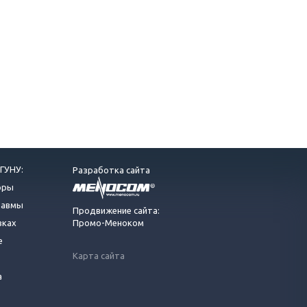
ГУНУ:
Разработка сайта
оры
равмы
Продвижение сайта:
вках
Промо-Меноком
е
Карта сайта
а