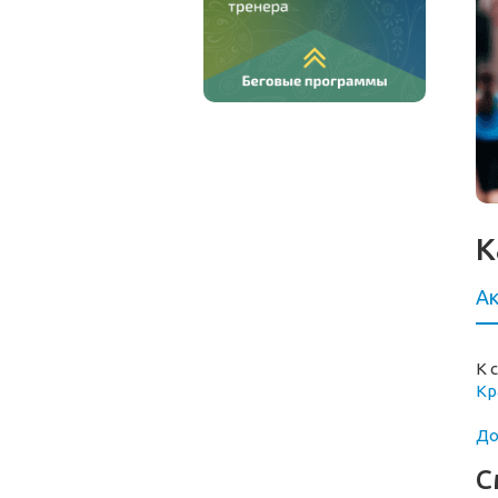
К
Ак
К 
Кр
До
С