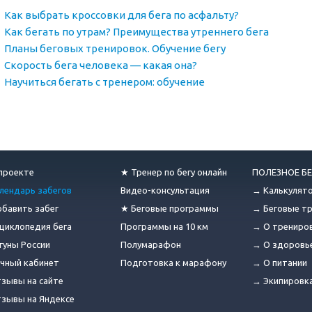
Как выбрать кроссовки для бега по асфальту?
Как бегать по утрам? Преимущества утреннего бега
Планы беговых тренировок. Обучение бегу
Скорость бега человека — какая она?
Научиться бегать с тренером: обучение
проекте
★ Тренер по бегу онлайн
ПОЛЕЗНОЕ БЕ
лендарь забегов
Видео-консультация
→ Калькулят
бавить забег
★ Беговые программы
→ Беговые т
циклопедия бега
Программы на 10 км
→ О трениро
гуны России
Полумарафон
→ О здоровь
чный кабинет
Подготовка к марафону
→ О питании
зывы на сайте
→ Экипировк
зывы на Яндексе