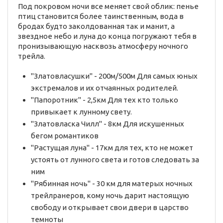
Под покровом ночи все меняет свой облик: пенье
птиц становится более таинственным, вода в
бродах будто заколдованная так и манит, а
звездное небо и луна до конца погружают тебя в
пронизывающую насквозь атмосферу ночного
трейла.
"Златовласушки" - 200м/500м Для самых юных
экстремалов и их отчаянных родителей.
"Папоротник" - 2,5км Для тех кто только
привыкает к лунному свету.
"Златовласка Чилл" - 8км Для искушенных
бегом романтиков
"Растущая луна" - 17км для тех, кто не может
устоять от лунного света и готов следовать за
ним
"Рябинная ночь" - 30 км для матерых ночных
трейлранеров, кому ночь дарит настоящую
свободу и открывает свои двери в царство
темноты