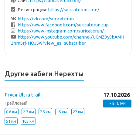
Сайт:
https://suricaterun.com/
Регистрация:
https://suricaterun.com/
https://vk.com/suricaterun
https://www.facebook.com/suricaterun.cup
https://www.instagram.com/suricaterun/
https://www.youtube.com/channel/UCMZ9y8bAMi1
2hmSrj-HOJSw?view_as=subscriber
Другие забеги Нерехты
17.10.2026
Ягуся Ultra trail
Трейловый
+ В ПЛАН
0.6 км
2.7 км
7.5 км
15 км
27 км
51 км
105 км