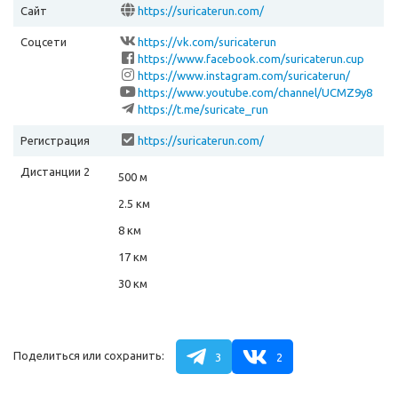
Сайт
https://suricaterun.com/
Соцсети
https://vk.com/suricaterun
https://www.facebook.com/suricaterun.cup
https://www.instagram.com/suricaterun/
https://www.youtube.com/channel/UCMZ9y8
bAMi12hmSrj-HOJSw?view_as=subscriber
https://t.me/suricate_run
Регистрация
https://suricaterun.com/
Дистанции 2
500 м
2.5 км
8 км
17 км
30 км
Поделиться или сохранить:
3
2