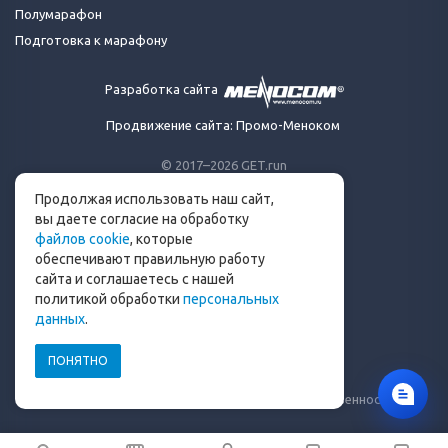
Полумарафон
Подготовка к марафону
Разработка сайта
Продвижение сайта: Промо-Меноком
© 2017–2026 GET.run
Все права защищены.
Продолжая использовать наш сайт,
Сделано с ❤ бегунами
вы даете согласие на обработку
для бегунов
файлов cookie
, которые
Телеграм-канал Get.run
обеспечивают правильную работу
Беговой чат в Телеграм
сайта и соглашаетесь с нашей
политикой обработки
персональных
info@get.run
данных
.
ПОНЯТНО
Политика конфиденциальности
Пользовательское соглашение
Уведомление о рисках и ограничение ответственности