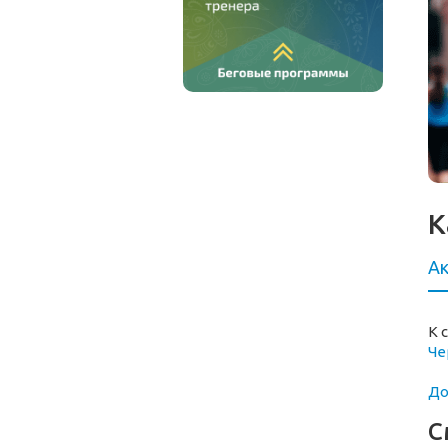
К
Ак
К 
Че
До
С