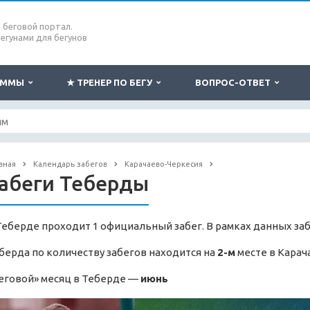
беговой портал.
бегунами для бегунов
РАММЫ
★ ТРЕНЕР ПО БЕГУ
ВОПРОС-ОТВЕТ
вная
Календарь забегов
Карачаево-Черкесия
абеги Теберды
Теберде проходит 1 официальный забег. В рамках данных заб
берда по количеству забегов находится на
2-м
месте в Карач
еговой» месяц в Теберде —
июнь