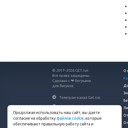
© 2017–2026 GET.run
О 
Все права защищены.
Ка
Сделано с ❤ бегунами
До
для бегунов
Эн
Телеграм-канал Get.run
Бе
Беговой чат в Телеграм
Ли
Продолжая использовать наш сайт, вы даете
От
info@get.run
согласие на обработку
файлов cookie
, которые
От
обеспечивают правильную работу сайта и