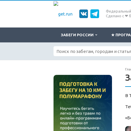
Федеральный 
Сделано с ❤ 
ЗАБЕГИ РОССИИ
★ ПРОГ
Гла
З
В 
Те
«Б