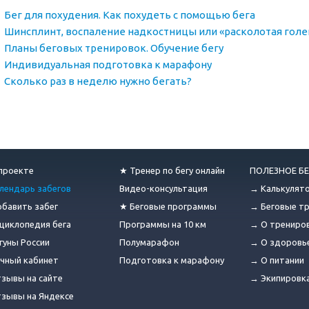
Бег для похудения. Как похудеть с помощью бега
Шинсплинт, воспаление надкостницы или «расколотая голе
Планы беговых тренировок. Обучение бегу
Индивидуальная подготовка к марафону
Сколько раз в неделю нужно бегать?
проекте
★ Тренер по бегу онлайн
ПОЛЕЗНОЕ БЕ
лендарь забегов
Видео-консультация
→ Калькулят
бавить забег
★ Беговые программы
→ Беговые т
циклопедия бега
Программы на 10 км
→ О трениро
гуны России
Полумарафон
→ О здоровь
чный кабинет
Подготовка к марафону
→ О питании
зывы на сайте
→ Экипировк
зывы на Яндексе