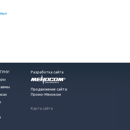
нь»
ГУНУ:
Разработка сайта
оры
равмы
Продвижение сайта:
вках
Промо-Меноком
е
Карта сайта
а