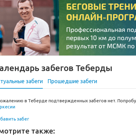
алендарь забегов Теберды
туальные забеги
Прошедшие
забеги
сожалению в Теберде подтвержденных забегов нет. Попробу
ркесии
бавить забег
мотрите также: