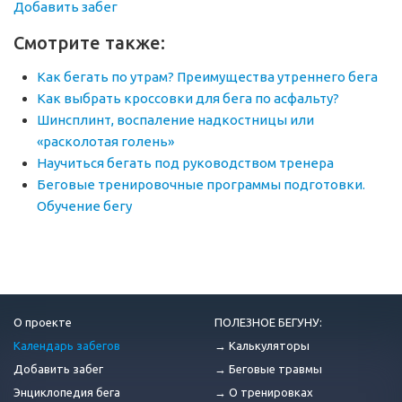
Добавить забег
Смотрите также:
Как бегать по утрам? Преимущества утреннего бега
Как выбрать кроссовки для бега по асфальту?
Шинсплинт, воспаление надкостницы или
«расколотая голень»
Научиться бегать под руководством тренера
Беговые тренировочные программы подготовки.
Обучение бегу
О проекте
ПОЛЕЗНОЕ БЕГУНУ:
Календарь забегов
→ Калькуляторы
Добавить забег
→ Беговые травмы
Энциклопедия бега
→ О тренировках