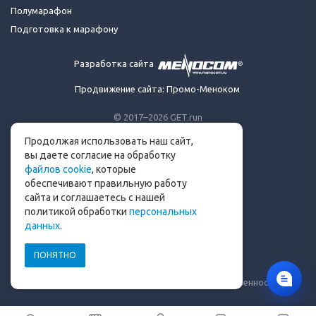
Полумарафон
Подготовка к марафону
Разработка сайта
Продвижение сайта: Промо-Меноком
© 2017–2026 GET.run
Все права защищены.
Продолжая использовать наш сайт,
Сделано с ❤ бегунами
вы даете согласие на обработку
для бегунов
файлов cookie
, которые
Телеграм-канал Get.run
обеспечивают правильную работу
Беговой чат в Телеграм
сайта и соглашаетесь с нашей
политикой обработки
персональных
info@get.run
данных
.
ПОНЯТНО
Политика конфиденциальности
Пользовательское соглашение
Уведомление о рисках и ограничение ответственности