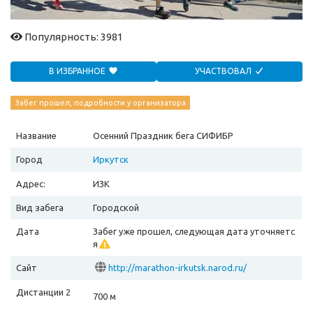
Популярность: 3981
В ИЗБРАННОЕ
УЧАСТВОВАЛ
Забег прошел, подробности у организатора
Название
Осенний Праздник бега СИФИБР
Город
Иркутск
Адрес:
ИЗК
Вид забега
Городской
Дата
Забег уже прошел, следующая дата уточняетс
я
Сайт
http://marathon-irkutsk.narod.ru/
Дистанции 2
700 м