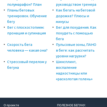
полумарафон? План
руководством тренера
Планы беговых
Как бегать на беговой
тренировок. Обучение
дорожке? Плюсы и
бегу
минусы
Бег с плоскостопием:
Бег для похудения. Как
пронация и супинация
похудеть с помощью
бега
Скорость бега
Пульсовые зоны, ПАНО
человека — какая она?
в беге: как рассчитать
уровни нагрузки?
Стрессовый перелом у
Шинсплинт,
бегуна
воспаление
надкостницы или
«расколотая голень»
О проекте
ПОЛЕЗНОЕ БЕГУНУ: