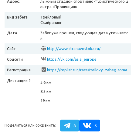
Адрес:
лыжный стадион спортивно-туристического ц
ентра «Провинция»
Вид забега
Трейловый
Скайранинг
Дата
Забег уже прошел, следующая дата уточняетс
я
Сайт
http://www.stranavostoka.ru/
Соцсети
https://vk.com/asia_europe
Регистрация
https://toplist.run/race/treilovyi-zabeg-roma
shka-2026
Дистанции 2
3.6 км
8.5 км
19 км
Поделиться или сохранить:
8
6