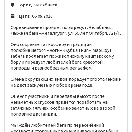
Город
: Челябинск
Дата
: 06.09.2026
Соревнование пройдёт по адресу: г. Челябинск,
Лыжная база «Металлург», ул. 60 лет Октября, 32а/1.
Оно сохраняет атмосферу и традиции
полюбившегося многим «Кубка I Run». Маршрут
забега пролегает по живописному Каштакскому
бору и порадует любителей бега красотой
природы и разнообразным рельефом.
Смена окружающих видов порадует спортсменов и
не даст заскучать в любое время года.
Оценят участники и перепады высот: после
незаметных спусков придётся поработать на
затяжных тягунах, особенно заметных на второй
половине дистанции.
Мы ждём любителей бега по пересечённой
местности, сторонников скандинавской ходьбы и