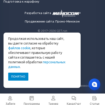
Подготовка к марафону
Разработка сайта
Продвижение сайта: Промо-Меноком
© 2017–2026 GET.run
Все права защищены.
Продолжая использовать наш сайт,
Сделано с ❤ бегунами
вы даете согласие на обработку
для бегунов
файлов cookie
, которые
Телеграм-канал Get.run
обеспечивают правильную работу
Беговой чат в Телеграм
сайта и соглашаетесь с нашей
политикой обработки
персональных
info@get.run
данных
.
ПОНЯТНО
Политика конфиденциальности
Пользовательское соглашение
Уведомление о рисках и ограничение ответственности
Забеги
Программы
Тренер
Канал/чат
Статьи