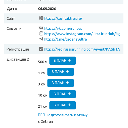
Дата
06.09.2026
Сайт
https://kashtaktrail.ru/
Соцсети
https://vk.com/iruncup
https://www.instagram.com/ultra.irunclub/?ig
shid=YmMyMTA2M2Y=
https://t.me/taganayultra
Регистрация
https://reg.russiarunning.com/event/KAShTA
KTRAILOSEN2025?scrollToTop=1
Дистанции 2
В ПЛАН
500 м
В ПЛАН
1 км
В ПЛАН
3 км
В ПЛАН
10 км
В ПЛАН
21 км
🏃🏻‍♂️ Подготовьтесь к этому
забегу
с Get.run