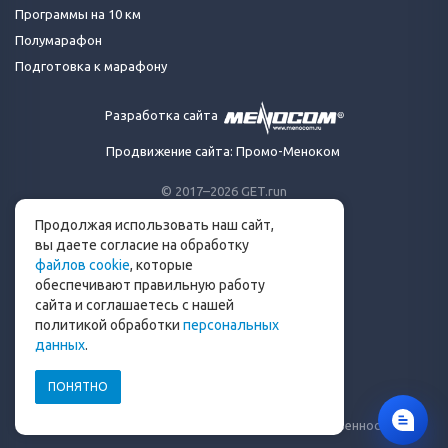
Программы на 10 км
Полумарафон
Подготовка к марафону
Разработка сайта
Продвижение сайта: Промо-Меноком
© 2017–2026 GET.run
Все права защищены.
Продолжая использовать наш сайт,
Сделано с ❤ бегунами
вы даете согласие на обработку
для бегунов
файлов cookie
, которые
Телеграм-канал Get.run
обеспечивают правильную работу
Беговой чат в Телеграм
сайта и соглашаетесь с нашей
политикой обработки
персональных
info@get.run
данных
.
ПОНЯТНО
Политика конфиденциальности
Пользовательское соглашение
Уведомление о рисках и ограничение ответственности