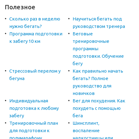
Полезное
Сколько раз в неделю
Научиться бегать под
нужно бегать?
руководством тренера
Программа подготовки
Беговые
к забегу 10 км
тренировочные
программы
подготовки. Обучение
бегу
Стрессовый перелом у
Как правильно начать
бегуна
бегать? Полное
руководство для
новичков
Индивидуальная
Бег для похудения. Как
подготовка к любому
похудеть с помощью
забегу
бега
Тренировочный план
Шинсплинт,
для подготовки к
воспаление
полумарафону
надкостницы или