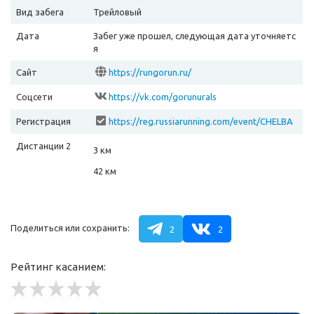
Вид забега
Трейловый
Дата
Забег уже прошел, следующая дата уточняетс
я
Сайт
https://rungorun.ru/
Соцсети
https://vk.com/gorunurals
Регистрация
https://reg.russiarunning.com/event/CHELBA
CKYARD2025shosseynayagonkanavybyvaniep
Дистанции 2
odluchshiedidzheyskiesety?scrollToTop=1
3 км
42 км
Поделиться или сохранить:
2
2
Рейтинг касанием: