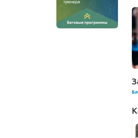
З
Бл
К