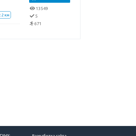
13549
2.2 км
5
671
ГУНУ:
Разработка сайта