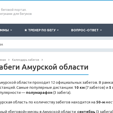
беговой портал.
бегунами для бегунов
РАММЫ
★ ТРЕНЕР ПО БЕГУ
ВОПРОС-ОТВЕТ
вная
Календарь забегов
абеги Амурской области
Амурской области проходит 12 официальных забегов. В рамка
станций. Самые популярные дистанции:
10 км
(7 забегов) и
5 
пулярности —
полумарафон
(3 забега).
урская область по количеству забегов находится на
50-м
мест
мый «беговой» месяц в Амурской области:
сентябрь
(3 забега