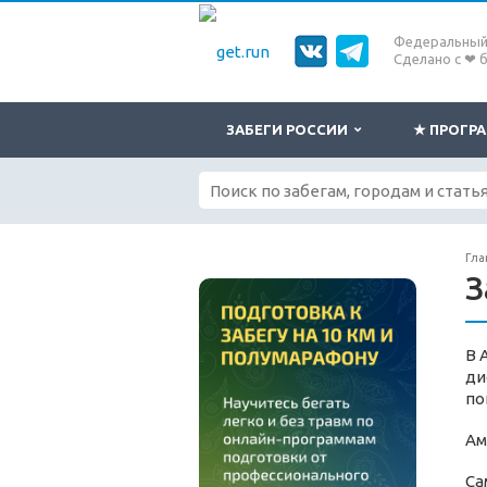
Федеральный 
Сделано с ❤ 
ЗАБЕГИ РОССИИ
★ ПРОГ
Гла
З
В 
ди
по
Ам
Са