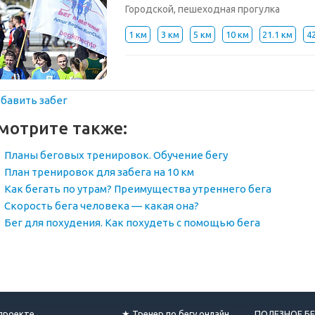
Городской, пешеходная прогулка
1 км
3 км
5 км
10 км
21.1 км
4
бавить забег
мотрите также:
Планы беговых тренировок. Обучение бегу
План тренировок для забега на 10 км
Как бегать по утрам? Преимущества утреннего бега
Скорость бега человека — какая она?
Бег для похудения. Как похудеть с помощью бега
проекте
★ Тренер по бегу онлайн
ПОЛЕЗНОЕ БЕ