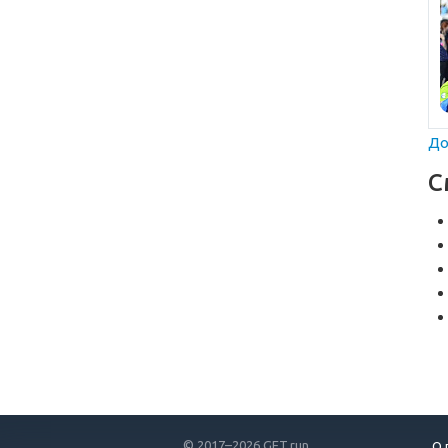
До
С
© 2017–2026 GET.run
О 