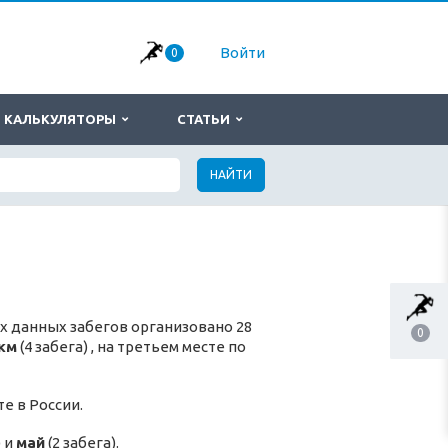
Войти
0
КАЛЬКУЛЯТОРЫ
СТАТЬИ
НАЙТИ
х данных забегов организовано 28
0
км
(4 забега) , на третьем месте по
е в России.
) и
май
(2 забега).