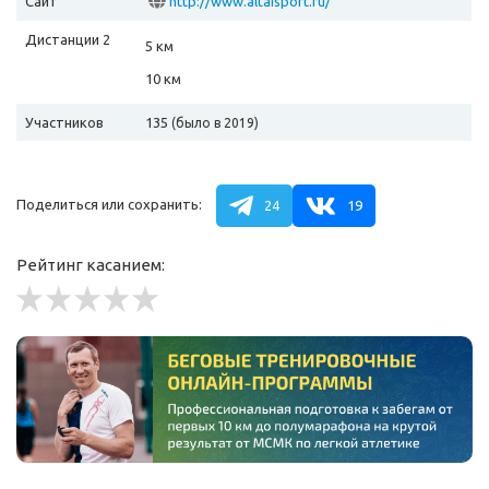
Сайт
http://www.altaisport.ru/
Дистанции 2
5 км
10 км
Участников
135
(было в 2019)
Поделиться или сохранить:
24
19
Рейтинг касанием: