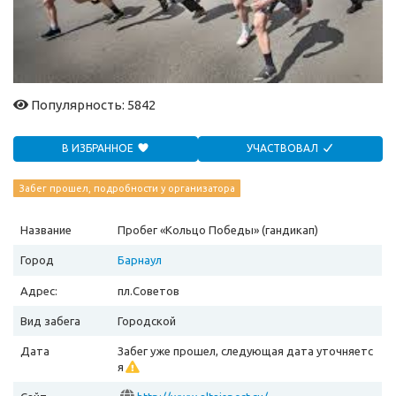
Популярность: 5842
В ИЗБРАННОЕ
УЧАСТВОВАЛ
Забег прошел, подробности у организатора
Название
Пробег «Кольцо Победы» (гандикап)
Город
Барнаул
Адрес:
пл.Советов
Вид забега
Городской
Дата
Забег уже прошел, следующая дата уточняетс
я