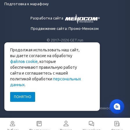
Подготовка к марафону
Разработка сайта
Продвижение сайта: Промо-Меноком
© 2017–2026 GET.run
Все права защищены.
Продолжая использовать наш сайт,
Сделано с ❤ бегунами
вы даете согласие на обработку
для бегунов
файлов cookie
, которые
Телеграм-канал Get.run
обеспечивают правильную работу
Беговой чат в Телеграм
сайта и соглашаетесь с нашей
политикой обработки
персональных
info@get.run
данных
.
ПОНЯТНО
Политика конфиденциальности
Пользовательское соглашение
Уведомление о рисках и ограничение ответственности