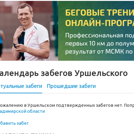
алендарь забегов Уршельского
туальные забеги
Прошедшие
забеги
сожалению в Уршельском подтвержденных забегов нет. Попр
адимирской области
бавить забег