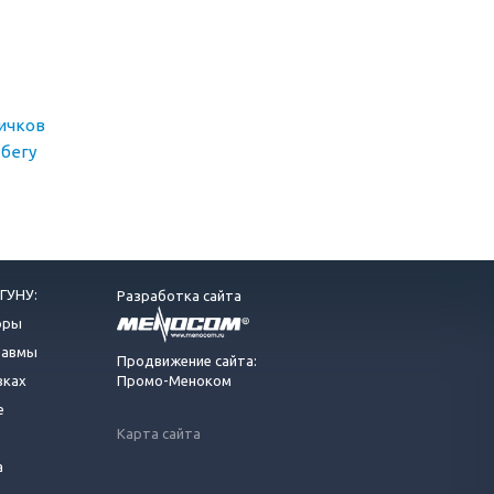
вичков
бегу
ГУНУ:
Разработка сайта
оры
равмы
Продвижение сайта:
вках
Промо-Меноком
е
Карта сайта
а