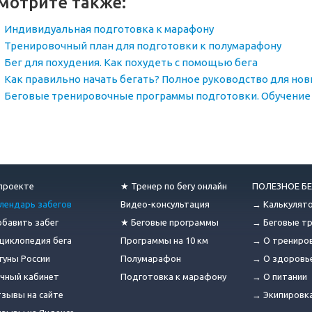
мотрите также:
Индивидуальная подготовка к марафону
Тренировочный план для подготовки к полумарафону
Бег для похудения. Как похудеть с помощью бега
Как правильно начать бегать? Полное руководство для но
Беговые тренировочные программы подготовки. Обучение 
проекте
★ Тренер по бегу онлайн
ПОЛЕЗНОЕ БЕ
лендарь забегов
Видео-консультация
→ Калькулят
бавить забег
★ Беговые программы
→ Беговые т
циклопедия бега
Программы на 10 км
→ О трениро
гуны России
Полумарафон
→ О здоровь
чный кабинет
Подготовка к марафону
→ О питании
зывы на сайте
→ Экипировк