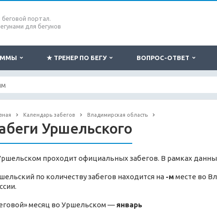
беговой портал.
бегунами для бегунов
РАММЫ
★ ТРЕНЕР ПО БЕГУ
ВОПРОС-ОТВЕТ
вная
Календарь забегов
Владимирская область
абеги Уршельского
Уршельском проходит официальных забегов. В рамках данны
шельский по количеству забегов находится на
-м
месте во Вл
ссии.
еговой» месяц во Уршельском —
январь