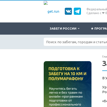
Федеральный 
Сделано с ❤ 
ЗАБЕГИ РОССИИ
★ ПРОГ
Гла
З
В 
Ур
Ро
«Б