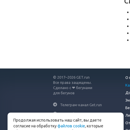
С
© 2017–2026 GET.run
О 
Все права защищены.
Ка
Сделано с ❤ бегунами
До
для бегунов
Эн
Телеграм-канал Get.run
Бе
Беговой чат в Телеграм
Ли
Продолжая использовать наш сайт, вы даете
От
info@get.run
согласие на обработку
файлов cookie
, которые