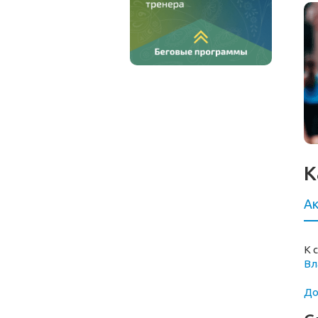
К
Ак
К 
Вл
До