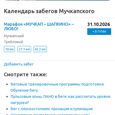
Календарь забегов Мучкапского
31.10.2026
Марафон «МУЧКАП – ШАПКИНО» –
ЛЮБО!
+ В ПЛАН
Мучкапский
Трейловый
10 км
21.1 км
42.2 км
Добавить забег
Смотрите также:
Беговые тренировочные программы подготовки.
Обучение бегу
Пульсовые зоны, ПАНО в беге: как рассчитать уровни
нагрузки?
Бег с плоскостопием: пронация и супинация
Шинсплинт, воспаление надкостницы или