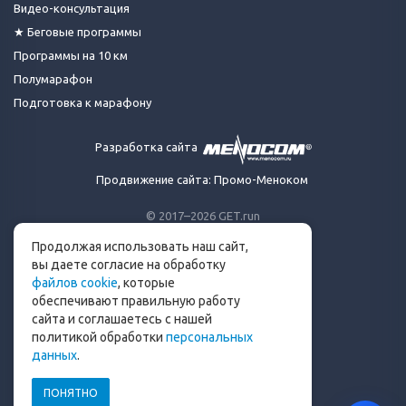
Видео-консультация
★ Беговые программы
Программы на 10 км
Полумарафон
Подготовка к марафону
Разработка сайта
Продвижение сайта: Промо-Меноком
© 2017–2026 GET.run
Все права защищены.
Продолжая использовать наш сайт,
Сделано с ❤ бегунами
вы даете согласие на обработку
для бегунов
файлов cookie
, которые
Телеграм-канал Get.run
обеспечивают правильную работу
Беговой чат в Телеграм
сайта и соглашаетесь с нашей
политикой обработки
персональных
info@get.run
данных
.
ПОНЯТНО
Политика конфиденциальности