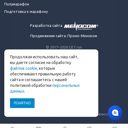
Полумарафон
Подготовка к марафону
Разработка сайта
Продвижение сайта: Промо-Меноком
© 2017–2026 GET.run
Все права защищены.
Продолжая использовать наш сайт,
Сделано с ❤ бегунами
вы даете согласие на обработку
для бегунов
файлов cookie
, которые
Телеграм-канал Get.run
обеспечивают правильную работу
Беговой чат в Телеграм
сайта и соглашаетесь с нашей
политикой обработки
персональных
info@get.run
данных
.
ПОНЯТНО
Политика конфиденциальности
Пользовательское соглашение
Уведомление о рисках и ограничение ответственности