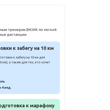
ьным тренером (МСМК по легкой
ные дистанции.
вки к забегу на 10 км
отовки к забегу на 10 км для
 км), а также для тех, кто хочет
ель
а 4 нед.
одготовка к марафону