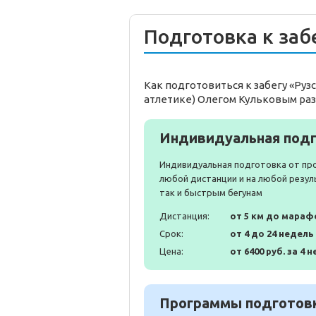
Подготовка к заб
Как подготовиться к забегу «Ру
атлетике) Олегом Кульковым раз
Индивидуальная подг
Индивидуальная подготовка от пр
любой дистанции и на любой резул
так и быстрым бегунам
Дистанция:
от 5 км до мараф
Срок:
от 4 до 24 недель
Цена:
от 6400 руб. за 4 н
Программы подготовк