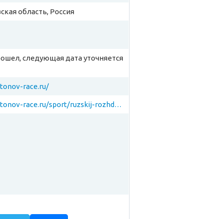
вская область, Россия
рошел, следующая дата уточняется
ntonov-race.ru/
https://antonov-race.ru/sport/ruzskij-rozhdestvenskij-zabeg.html