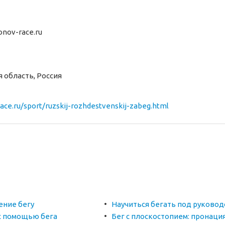
nov-race.ru
я область, Россия
ace.ru/sport/ruzskij-rozhdestvenskij-zabeg.html
ение бегу
Научиться бегать под руково
 с помощью бега
Бег с плоскостопием: пронаци