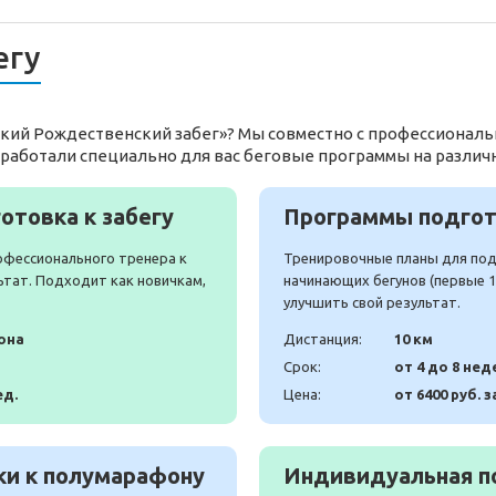
егу
зский Рождественский забег»? Мы совместно с профессионал
работали специально для вас беговые программы на различ
отовка к забегу
Программы подгото
офессионального тренера к
Тренировочные планы для подг
ьтат. Подходит как новичкам,
начинающих бегунов (первые 10
улучшить свой результат.
она
Дистанция:
10 км
Срок:
от 4 до 8 нед
ед.
Цена:
от 6400 руб. з
и к полумарафону
Индивидуальная п