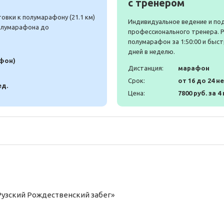
с тренером
вки к полумарафону (21.1 км)
Индивидуальное ведение и по
полумарафона до
профессионального тренера. 
полумарафон за 1:50:00 и быст
дней в неделю.
афон)
Дистанция:
марафон
Срок:
от 16 до 24 н
ед.
Цена:
7800 руб. за 4
Рузский Рождественский забег»