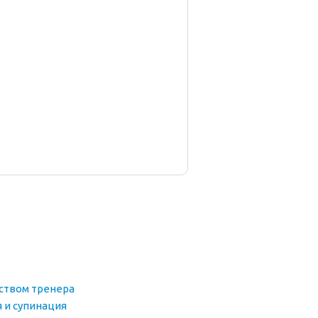
дством тренера
я и супинация