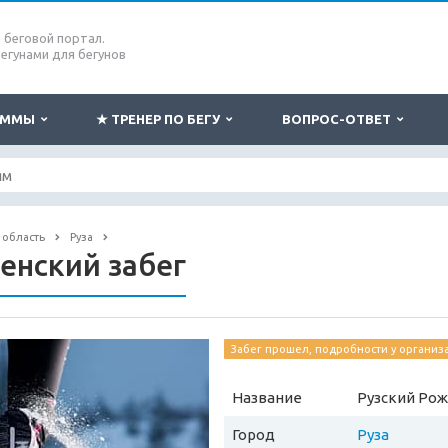
беговой портал.
бегунами для бегунов
РАММЫ
★ ТРЕНЕР ПО БЕГУ
ВОПРОС-ОТВЕТ
 область
Руза
енский забег
Забег прошел, подробности у организ
Название
Рузский Рож
Город
Руза