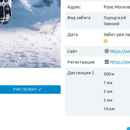
Адрес:
Руза, Моско
Вид забега
Городской
Зимний
Дата
Забег уже п
Сайт
https://a
Регистрация
Дистанции 2
500 м
1 км
УЧАСТВОВАЛ
3 км
5 км
10 км