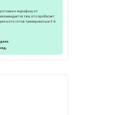
дготовка к марафону от
Рекомендуется тем, кто пробегает
рее и кто готов тренироваться 5-6
едель
 нед.