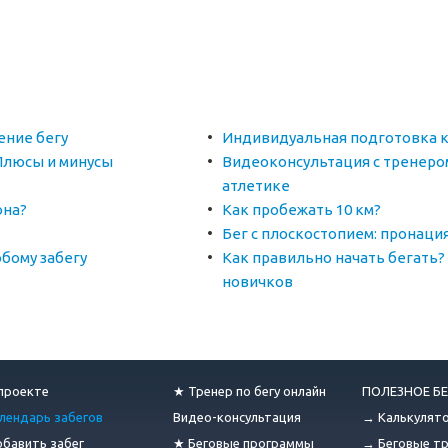
ение бегу
Индивидуальная подготовка 
 Плюсы и минусы
Видеоконсультация с тренеро
атлетике
она?
Как пробежать 10 км?
Бег с плоскостопием: пронаци
бому забегу
Как правильно начать бегать?
новичков
проекте
★ Тренер по бегу онлайн
ПОЛЕЗНОЕ БЕ
лендарь забегов
Видео-консультация
→ Калькулят
бавить забег
★ Беговые программы
→ Беговые т