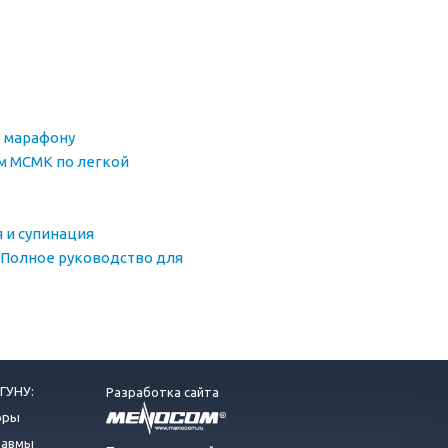
к марафону
м МСМК по легкой
я и супинация
 Полное руководство для
ГУНУ:
Разработка сайта
оры
равмы