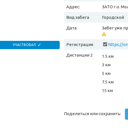
Адрес:
ЗАТО г.о. М
Вид забега
Городской
Дата
Забег уже п
Регистрация
https://o
УЧАСТВОВАЛ
Дистанции 2
1.5 км
3 км
5 км
7.5 км
15 км
Поделиться или сохранить: