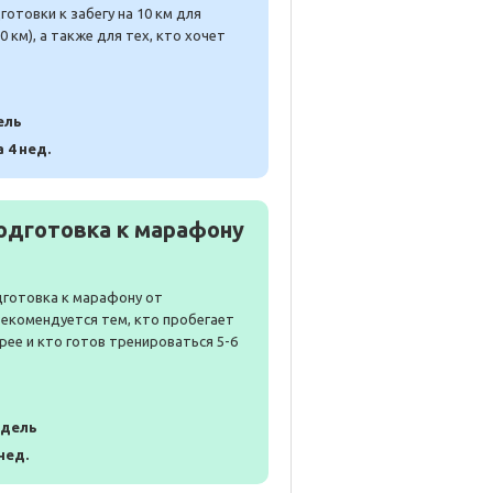
отовки к забегу на 10 км для
 км), а также для тех, кто хочет
ель
а 4 нед.
одготовка к марафону
дготовка к марафону от
Рекомендуется тем, кто пробегает
рее и кто готов тренироваться 5-6
едель
 нед.