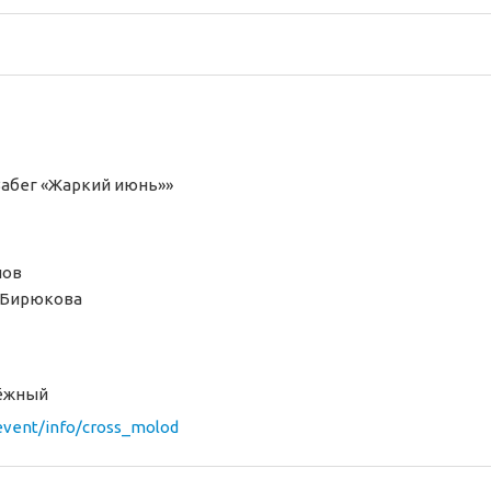
Забег «Жаркий июнь»»
лов
а Бирюкова
дёжный
/event/info/cross_molod