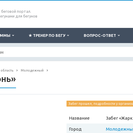
беговой портал.
бегунами для бегунов
РАММЫ
★ ТРЕНЕР ПО БЕГУ
ВОПРОС-ОТВЕТ
 область
Молодежный
юнь»
Забег прошел, подробности у организ
Название
Забег «Жар
Город
Молодежны