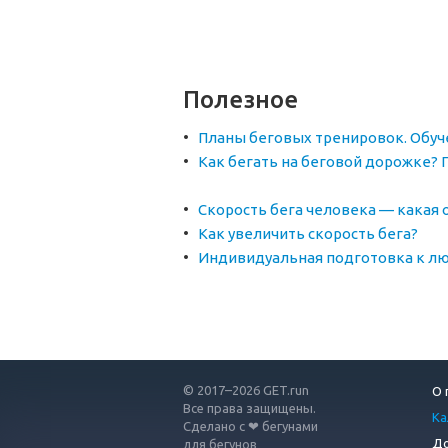
Полезное
Планы беговых тренировок. Обуч
Как бегать на беговой дорожке?
Скорость бега человека — какая 
Как увеличить скорость бега?
Индивидуальная подготовка к лю
© 2017–2026 GET.run
О 
Все права защищены.
Ка
Сделано с ❤ бегунами
До
для бегунов