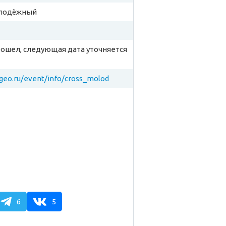
олодёжный
рошел, следующая дата уточняется
rgeo.ru/event/info/cross_molod
6
5