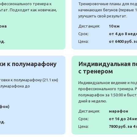
офессионального тренера к
Тренировочные планы для подг
ьтат. Подходит как новичкам,
начинающих бегунов (первые 10
улучшить свой результат.
она
Дистанция:
10 км
Срок:
от 4 до 8 нед
ед.
Цена:
от 6400 руб. з
и к полумарафону
Индивидуальная п
с тренером
вки к полумарафону (21.1 км)
Индивидуальное ведение и по
полумарафона до
профессионального тренера. 
полумарафон за 1:50:00 и быст
дней в неделю.
афон)
Дистанция:
марафон
Срок:
от 16 до 24 н
ед.
Цена:
7800 руб. за 4