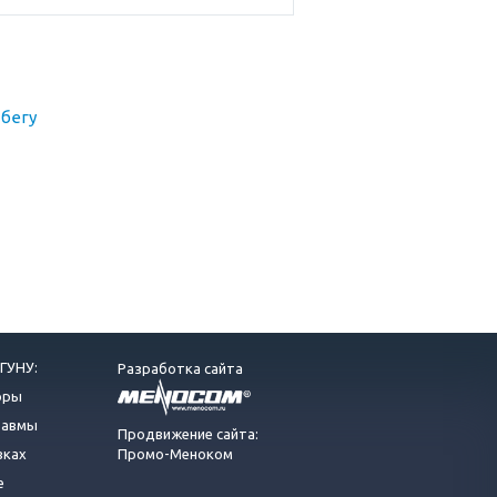
бегу
ГУНУ:
Разработка сайта
оры
равмы
Продвижение сайта:
вках
Промо-Меноком
е