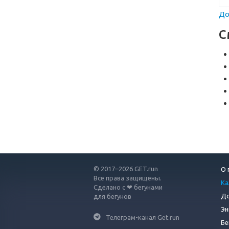
До
С
© 2017–2026 GET.run
О 
Все права защищены.
Ка
Сделано с ❤ бегунами
До
для бегунов
Эн
Телеграм-канал Get.run
Бе