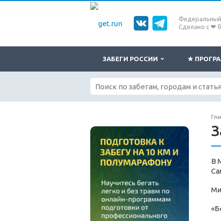
Федеральный 
Сделано с ❤ 
ЗАБЕГИ РОССИИ
★ ПРОГ
Гла
З
В 
Са
Ми
«Б