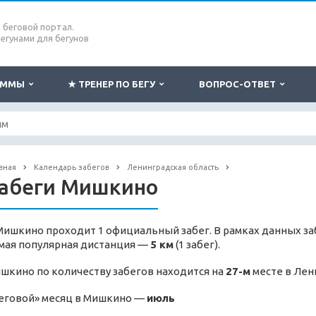
беговой портал.
бегунами для бегунов
РАММЫ
★ ТРЕНЕР ПО БЕГУ
ВОПРОС-ОТВЕТ
вная
Календарь забегов
Ленинградская область
абеги Мишкино
Мишкино проходит 1 официальный забег. В рамках данных за
мая популярная дистанция —
5 км
(1 забег).
шкино по количеству забегов находится на
27-м
месте в Лен
еговой» месяц в Мишкино —
июль