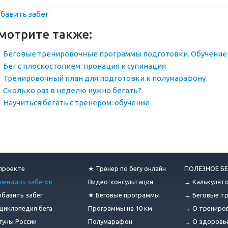
бавить забег
мотрите также:
Беговые тренировочные программы подготовки. Обучение 
Бег с плоскостопием: пронация и супинация
Тренировочный план для подготовки к полумарафону
Сколько раз в неделю нужно бегать?
Научиться бегать с тренером: обучение
проекте
★ Тренер по бегу онлайн
ПОЛЕЗНОЕ БЕ
лендарь забегов
Видео-консультация
→ Калькулят
бавить забег
★ Беговые программы
→ Беговые т
циклопедия бега
Программы на 10 км
→ О трениро
гуны России
Полумарафон
→ О здоровь