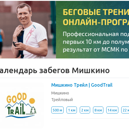
алендарь забегов Мишкино
Мишкино Трейл | GoodTrail
Мишкино
Трейловый
500 м
1 км
2 км
8 км
14 км
22 