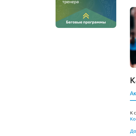
К
Ак
К 
Ко
До