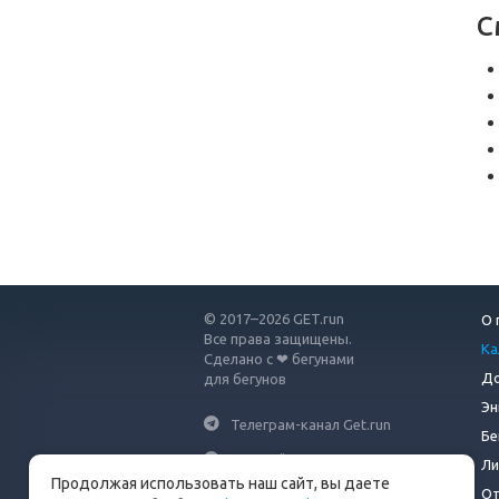
С
© 2017–2026 GET.run
О 
Все права защищены.
Ка
Сделано с ❤ бегунами
До
для бегунов
Эн
Телеграм-канал Get.run
Бе
Беговой чат в Телеграм
Ли
Продолжая использовать наш сайт, вы даете
От
info@get.run