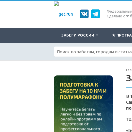
Федеральный 
Сделано с ❤ 
ЗАБЕГИ РОССИИ
★ ПРОГ
Гла
З
В 
Са
по
То
«Б