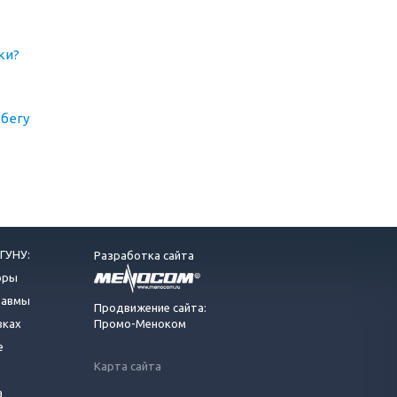
ки?
бегу
ГУНУ:
Разработка сайта
оры
равмы
Продвижение сайта:
вках
Промо-Меноком
е
Карта сайта
а