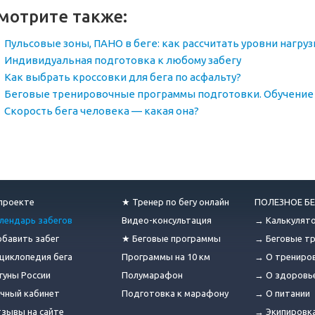
мотрите также:
Пульсовые зоны, ПАНО в беге: как рассчитать уровни нагруз
Индивидуальная подготовка к любому забегу
Как выбрать кроссовки для бега по асфальту?
Беговые тренировочные программы подготовки. Обучение 
Скорость бега человека — какая она?
проекте
★ Тренер по бегу онлайн
ПОЛЕЗНОЕ БЕ
лендарь забегов
Видео-консультация
→ Калькулят
бавить забег
★ Беговые программы
→ Беговые т
циклопедия бега
Программы на 10 км
→ О трениро
гуны России
Полумарафон
→ О здоровь
чный кабинет
Подготовка к марафону
→ О питании
зывы на сайте
→ Экипировк