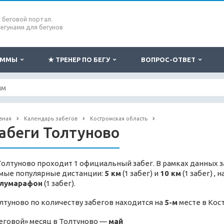
беговой портал.
бегунами для бегунов
РАММЫ
★ ТРЕНЕР ПО БЕГУ
ВОПРОС-ОТВЕТ
вная
Календарь забегов
Костромская область
абеги Толтуново
Толтуново проходит 1 официальный забег. В рамках данных з
мые популярные дистанции:
5 км
(1 забег) и
10 км
(1 забег) ,
лумарафон
(1 забег).
лтуново по количеству забегов находится на
5-м
месте в Кос
еговой» месяц в Толтуново —
май