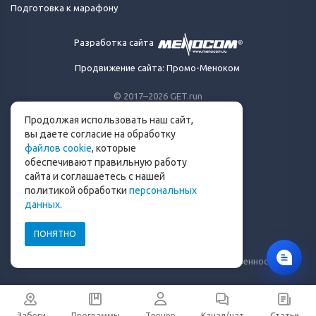
Подготовка к марафону
Разработка сайта
Продвижение сайта: Промо-Меноком
© 2017–2026 GET.run
Все права защищены.
Продолжая использовать наш сайт,
Сделано с ❤ бегунами
вы даете согласие на обработку
для бегунов
файлов cookie
, которые
Телеграм-канал Get.run
обеспечивают правильную работу
Беговой чат в Телеграм
сайта и соглашаетесь с нашей
политикой обработки
персональных
info@get.run
данных
.
ПОНЯТНО
Политика конфиденциальности
Пользовательское соглашение
Уведомление о рисках и ограничение ответственности
Забеги
Программы
Тренер
Канал/чат
Статьи