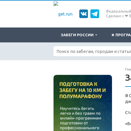
Федеральный 
Сделано с ❤ 
ЗАБЕГИ РОССИИ
★ ПРОГ
Гла
З
В 
ди
Ст
«Б