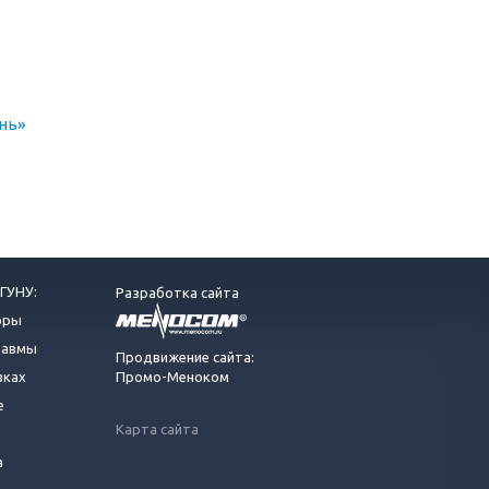
нь»
ГУНУ:
Разработка сайта
оры
равмы
Продвижение сайта:
вках
Промо-Меноком
е
Карта сайта
а