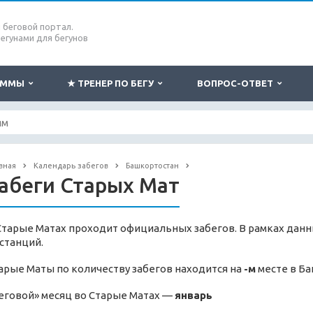
беговой портал.
бегунами для бегунов
РАММЫ
★ ТРЕНЕР ПО БЕГУ
ВОПРОС-ОТВЕТ
вная
Календарь забегов
Башкортостан
абеги Старых Мат
Старые Матах проходит официальных забегов. В рамках данн
станций.
арые Маты по количеству забегов находится на
-м
месте в Ба
еговой» месяц во Старые Матах —
январь