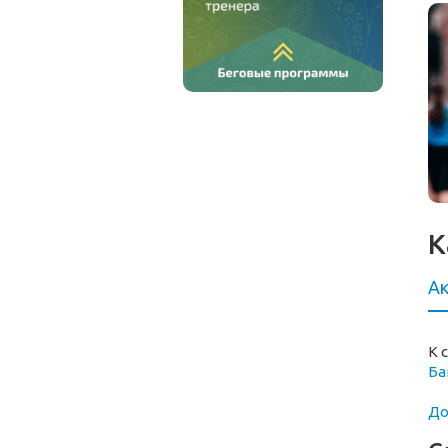
К
Ак
К 
Ба
До