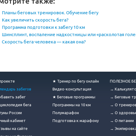
мотрите также:
Планы беговых тренировок. Обучение бегу
Как увеличить скорость бега?
Программа подготовки к забегу 10 км
Шинсплинт, воспаление надкостницы или «расколотая голе
Скорость бега человека — какая она?
проекте
★ Тренер по бегу онлайн
ПОЛЕЗНОЕ БЕ
лендарь забегов
Видео-консультация
→ Калькулят
бавить забег
★ Беговые программы
→ Беговые т
циклопедия бега
Программы на 10 км
→ О трениро
гуны России
Полумарафон
→ О здоровь
чный кабинет
Подготовка к марафону
→ О питании
зывы на сайте
→ Экипировк