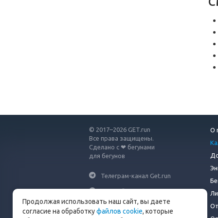
С
© 2017–2026 GET.run
О 
Все права защищены.
Ка
Сделано с ❤ бегунами
До
для бегунов
Эн
Телеграм-канал Get.run
Бе
Беговой чат в Телеграм
Ли
Продолжая использовать наш сайт, вы даете
От
info@get.run
согласие на обработку
файлов cookie
, которые