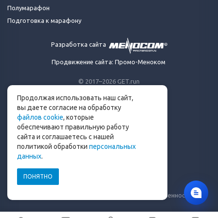
Полумарафон
Подготовка к марафону
Разработка сайта
Продвижение сайта: Промо-Меноком
© 2017–2026 GET.run
Все права защищены.
Продолжая использовать наш сайт,
Сделано с ❤ бегунами
вы даете согласие на обработку
для бегунов
файлов cookie
, которые
Телеграм-канал Get.run
обеспечивают правильную работу
Беговой чат в Телеграм
сайта и соглашаетесь с нашей
политикой обработки
персональных
info@get.run
данных
.
ПОНЯТНО
Политика конфиденциальности
Пользовательское соглашение
Уведомление о рисках и ограничение ответственности