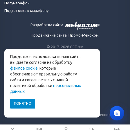
Полумарафон
Подготовка к марафону
Разработка сайта
Продвижение сайта: Промо-Меноком
© 2017–2026 GET.run
Все права защищены.
Продолжая использовать наш сайт,
Сделано с ❤ бегунами
вы даете согласие на обработку
для бегунов
файлов cookie
, которые
Телеграм-канал Get.run
обеспечивают правильную работу
Беговой чат в Телеграм
сайта и соглашаетесь с нашей
политикой обработки
персональных
info@get.run
данных
.
ПОНЯТНО
Политика конфиденциальности
Пользовательское соглашение
Уведомление о рисках и ограничение ответственности