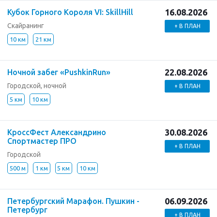
16.08.2026
Кубок Горного Короля VI: SkillHill
Скайранинг
+ В ПЛАН
10 км
21 км
22.08.2026
Ночной забег «PushkinRun»
Городской, ночной
+ В ПЛАН
5 км
10 км
30.08.2026
КроссФест Александрино
Спортмастер ПРО
+ В ПЛАН
Городской
500 м
1 км
5 км
10 км
06.09.2026
Петербургский Марафон. Пушкин -
Петербург
+ В ПЛАН