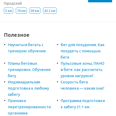
Городской
5 км
10 км
30 км
42.2 км
Полезное
Научиться бегать с
Бег для похудения. Как
тренером: обучение
похудеть с помощью
бега
Планы беговых
Пульсовые зоны, ПАНО
тренировок. Обучение
в беге: как рассчитать
бегу
уровни нагрузки?
Индивидуальная
Скорость бега
подготовка к любому
человека — какая она?
забегу
Признаки
Программа подготовки
перетренированности
к забегу 21.1 км
организма