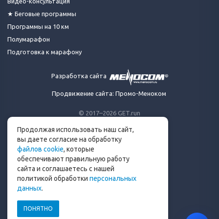
Видео-консультация
★ Беговые программы
Программы на 10 км
Полумарафон
Подготовка к марафону
Разработка сайта
Продвижение сайта: Промо-Меноком
© 2017–2026 GET.run
Все права защищены.
Продолжая использовать наш сайт,
Сделано с ❤ бегунами
вы даете согласие на обработку
для бегунов
файлов cookie
, которые
Телеграм-канал Get.run
обеспечивают правильную работу
Беговой чат в Телеграм
сайта и соглашаетесь с нашей
политикой обработки
персональных
info@get.run
данных
.
ПОНЯТНО
Политика конфиденциальности
Пользовательское соглашение